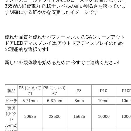
335Wの消費電力で 10千レベルの高い明るさを誇っていま
す明確にする鮮やかな安定したイメージです
優れた品質と優れたパフォーマンスで,GAシリーズアウト
ドアLEDディスプレイは,アウトドアディスプレイのため
の理想的な選択です!
新しい外観体験を始めるために 今すぐご連絡ください!
P5 について
P6 について
製品
P8
P10
P10
71
67
ピッチ
5.71mm
6.67mm
8mm
10mm
10m
密度
((ピク
30625
22500
15625
10000
1000
セ
ル/m2)