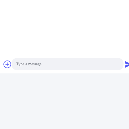
タグ:
屋外のLED表示
外部ディスプレイ画面
Photo
屋外用LEDディスプレイボード
Video Call
Audio Call