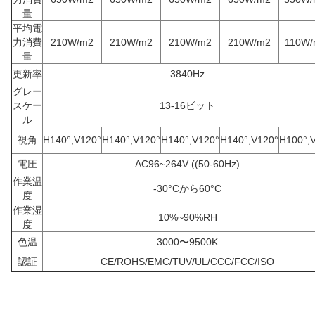
量
平均電
力消費
210W/m2
210W/m2
210W/m2
210W/m2
110W/
量
更新率
3840Hz
グレー
スケー
13-16ビット
ル
視角
H140°,V120°
H140°,V120°
H140°,V120°
H140°,V120°
H100°,
電圧
AC96~264V ((50-60Hz)
作業温
-30°Cから60°C
度
作業湿
10%~90%RH
度
色温
3000〜9500K
認証
CE/ROHS/EMC/TUV/UL/CCC/FCC/ISO