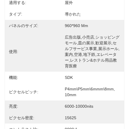
適用する:
屋外
タイプ:
導かれた
パネルのサイズ:
960*960 Mm
広告出版,小売店,ショッピング
モール,皿の展示,歓迎展示,セ
ルフサービス事業,展示ホール,
使用:
案内,空港,地下鉄,エレベータ
ー,レストラン&ホテル用品教
育医療
機能:
SDK
P4mm\P5mm\6mmm\8mm, 
ピクセルピッチ:
10mm
亮度:
6000-10000nits
ピクセル密度:
15625