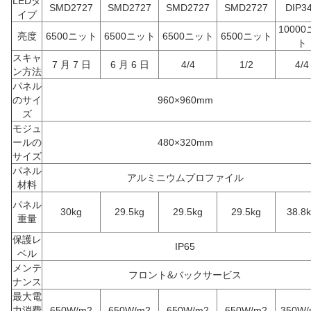
LEDタ
SMD2727
SMD2727
SMD2727
SMD2727
DIP3
イプ
1000
亮度
6500ニット
6500ニット
6500ニット
6500ニット
ト
スキャ
7 月 7 日
6 月 6 日
4/4
1/2
4/4
ン方法
パネル
のサイ
960×960mm
ズ
モジュ
ールの
480×320mm
サイズ
パネル
アルミニウムプロファイル
材料
パネル
30kg
29.5kg
29.5kg
29.5kg
38.8
重量
保護レ
IP65
ベル
メンテ
フロント&バックサービス
ナンス
最大電
力消費
650W/m2
650W/m2
650W/m2
650W/m2
350W/