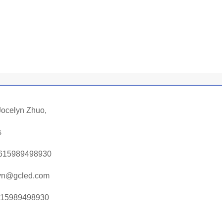
Jocelyn Zhuo,
s
615989498930
lyn@gcled.com
 15989498930