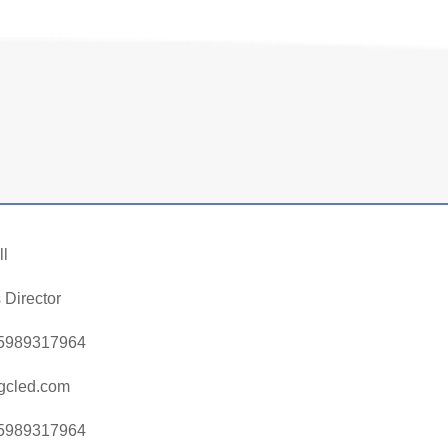
ll
 Director
5989317964
gcled.com
5989317964