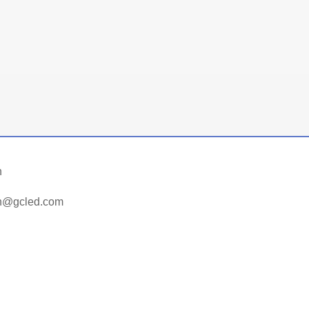
n
an@gcled.com