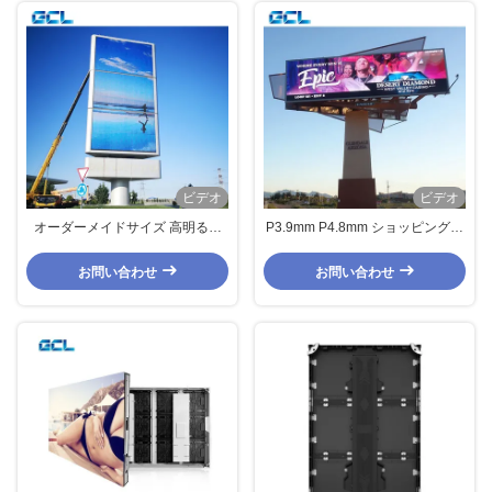
ビデオ
ビデオ
オーダーメイドサイズ 高明るさ
P3.9mm P4.8mm ショッピングモ
P6 標準的な電源付きの屋外フロ
ール用 フルカラー防水屋外LEDデ
ントLED画面
ィスプレイボード
お問い合わせ
お問い合わせ