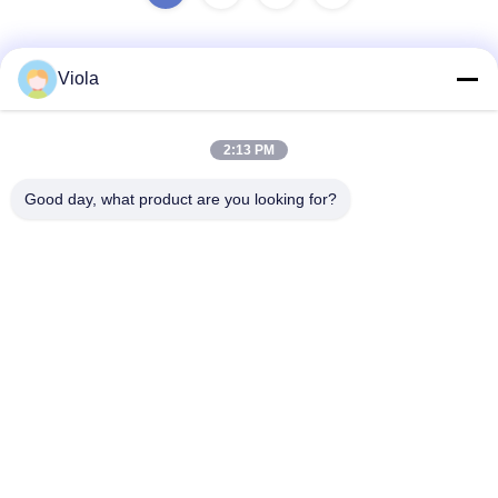
Viola
迅速な連絡
2:13 PM
住所
Good day, what product are you looking for?
9階,ビル5 ヘン・ミン・ワン・チュアン・フイセンター,フ
イ・ロング・プーコミュニティ,ロングチェン・ストリート,
ロングガン,深??,広東
Tel
86-0755-27117707
メール
gcl@gcled.com