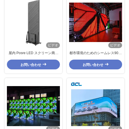
ビデオ
ビデオ
屋内 Posre LED スクリーン商業
都市環境のためのシームレス90度
広告 LED 製品厚い超スリム
プロジェクト設置 高透明度と
640*1920mm 深センの高品質
5500nitsの明るさ
お問い合わせ
お問い合わせ