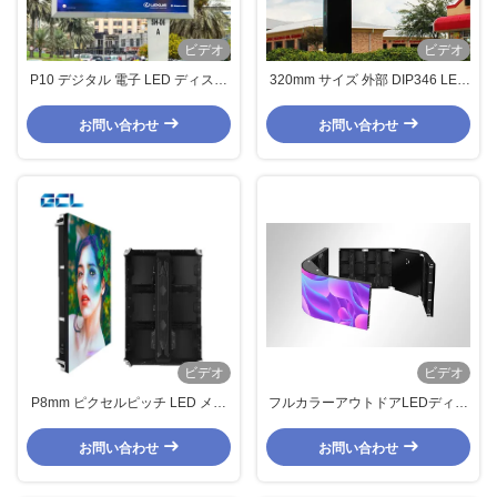
ビデオ
ビデオ
P10 デジタル 電子 LED ディスプ
320mm サイズ 外部 DIP346 LED
レイ スクリーン LED 工場 ディス
広告画面 高明るさのビデオ壁
プレイ ブラック フィックス 掲示
お問い合わせ
お問い合わせ
板
ビデオ
ビデオ
P8mm ピクセルピッチ LED メデ
フルカラーアウトドアLEDディス
ィアファサード 高リフレッシュレ
プレイボード 無縫スプリッシング
ート LED 工場ディスプレイ
LED工場ディスプレイ
お問い合わせ
お問い合わせ