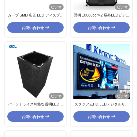
ビデオ
ビデオ
カーブ SMD 広告 LED ディスプレ
照明 10000cd/M2 屋外LEDビデオ
イ スクリーン IP65 保護レベル
ウォール 省エネと安装が簡単
10mm ピクセルピッチ
お問い合わせ
お問い合わせ
ビデオ
ビデオ
パーソナライズ可能な透明LEDデ
スタジアムHD LEDデジタルサイ
ィスプレイボード IP65 評価 屋外
ネージディスプレイ スポーツ用
広告
100000時間 寿命
お問い合わせ
お問い合わせ