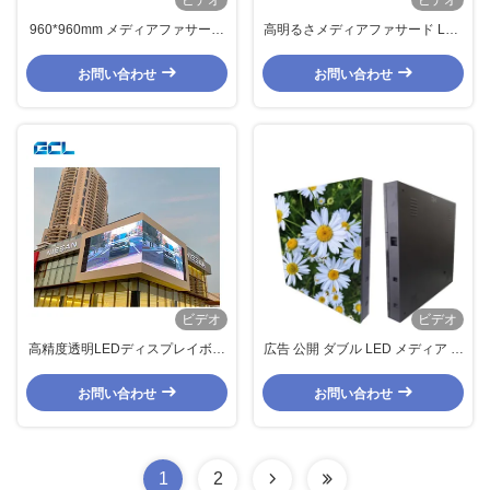
ビデオ
ビデオ
960*960mm メディアファサード
高明るさメディアファサード LED
LED ディスプレイ、輝度
スクリーン 防水LEDビデオ壁
6500nits、IP65 保護、屋外使用向
Nationstarチップ
お問い合わせ
お問い合わせ
け 3840Hz リフレッシュレート
ビデオ
ビデオ
高精度透明LEDディスプレイボー
広告 公開 ダブル LED メディア 玄
ドP10.4mmP15.6 25mm 広告出版
関 防水 屋外 LED ビデオ 壁
お問い合わせ
お問い合わせ
1
2