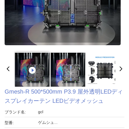
Gmesh-R 500*500mm P3.9 屋外透明LEDディ
スプレイカーテン LEDビデオメッシュ
gcl
ブランド名:
ゲムシュ...
型番: