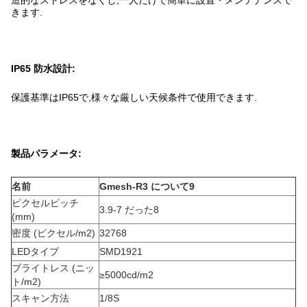
造的なストレスをなくし,一人だけで簡単に設置・メンテナンスで
きます.
IP65 防水設計:
保護基準はIP65で,様々な厳しい天候条件で使用できます.
製品パラメータ:
名前
Gmesh-R3 について9
ピクセルピッチ
3.9-7 だった8
(mm)
密度 (ピクセル/m2)
32768
LEDタイプ
SMD1921
ブライトレス (ニッ
≥5000cd/m2
ト/m2)
スキャン方法
1/8S