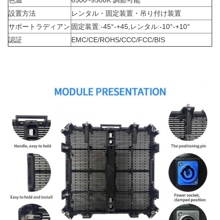
色温
6500~9500K 調節可能
設置方法
レンタル・固定装置・吊り付け装置
サポートラディアン
固定装置:-45°-+45,レンタル:-10°-+10°
認証
EMC/CE/ROHS/CCC/FCC/BIS