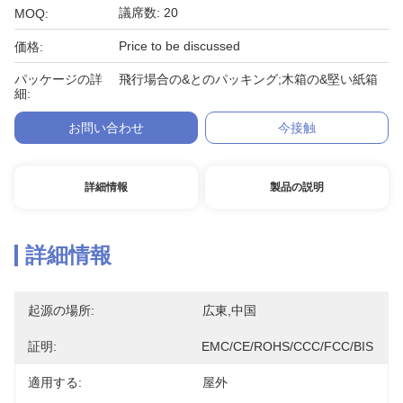
議席数: 20
MOQ:
Price to be discussed
価格:
パッケージの詳
飛行場合の&とのパッキング;木箱の&堅い紙箱
細:
お問い合わせ
今接触
詳細情報
製品の説明
詳細情報
起源の場所:
広東,中国
証明:
EMC/CE/ROHS/CCC/FCC/BIS
適用する:
屋外