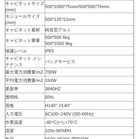
キャビネットサイズ
500*1000*75mm/500*500*75mm
(mm)
モジュールサイズ
500*125*12mm
(mm)
キャビネット素材
鋳造型アルミ
500*500 6kg
キャビネット重量
500*1000 9kg
保護レベル
IP65
キャビネット メン
バックサービス
テナンス
最大電力消費量/m2
700W
平均電力消費量/m2
150W
更新率
3840HZ
透明性
50%
視角
H140°,V140°
入力電圧
AC100~240V ((50-60Hz)
作業温度
-40°Cから+70°C
湿度
10%~90%RH