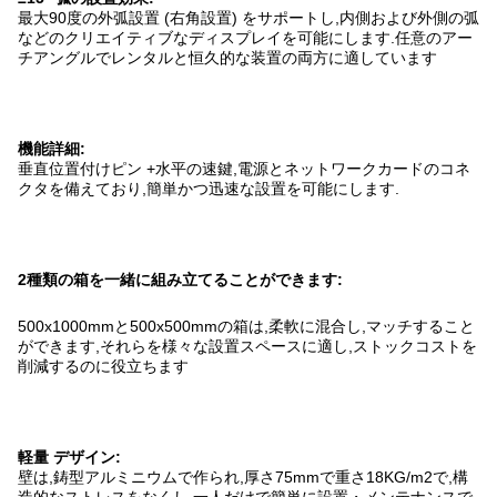
最大90度の外弧設置 (右角設置) をサポートし,内側および外側の弧
などのクリエイティブなディスプレイを可能にします.任意のアー
チアングルでレンタルと恒久的な装置の両方に適しています
機能詳細:
垂直位置付けピン +水平の速鍵,電源とネットワークカードのコネ
クタを備えており,簡単かつ迅速な設置を可能にします.
2種類の箱を一緒に組み立てることができます
:
500x1000mmと500x500mmの箱は,柔軟に混合し,マッチすること
ができます,それらを様々な設置スペースに適し,ストックコストを
削減するのに役立ちます
軽量 デザイン
:
壁は,鋳型アルミニウムで作られ,厚さ75mmで重さ18KG/m2で,構