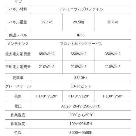
イズ
パネル材料
アルミニウムプロファイル
パネル重量
29.5kg
29.5kg
38.8kg
保護レベル
IP65
メンテナンス
フロント&バックサービス
最大電力消費量
650W/m2
650W/m2
350W/m2
平均電力消費量
210W/m2
210W/m2
110W/m2
更新率
3840Hz
グレースケール
13-16ビット
視角
H140°,V120°
H140°,V120°
H100°,V50°
電圧
AC96~264V ((50-60Hz)
作業温度
-30°Cから60°C
作業湿度
10%~90%RH
色温
3000〜9500K