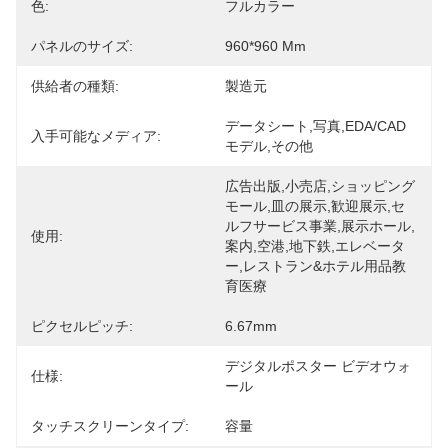
色:
フルカラー
パネルのサイズ:
960*960 Mm
供給者の種類:
製造元
データシート,写真,EDA/CAD
入手可能なメディア:
モデル,その他
広告出版,小売店,ショッピング
モール,皿の展示,歓迎展示,セ
ルフサービス事業,展示ホール,
使用:
案内,空港,地下鉄,エレベータ
ー,レストラン&ホテル用品教
育医療
ピクセルピッチ:
6.67mm
デジタルポスター ビデオウォ
仕様:
ール
タッチスクリーンタイプ:
容量