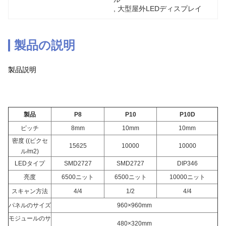
, 
大型屋外LEDディスプレイ
製品の説明
製品説明
製品
P8
P10
P10D
ピッチ
8mm
10mm
10mm
密度 ((ピクセ
15625
10000
10000
ル/m2)
LEDタイプ
SMD2727
SMD2727
DIP346
亮度
6500ニット
6500ニット
10000ニット
スキャン方法
4/4
1/2
4/4
パネルのサイズ
960×960mm
モジュールのサ
480×320mm