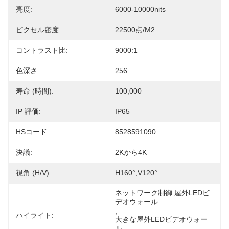
亮度:
6000-10000nits
ピクセル密度:
22500点/m2
コントラスト比:
9000:1
色深さ:
256
寿命 (時間):
100,000
IP 評価:
IP65
HSコード:
8528591090
決議:
2Kから4K
視角 (H/V):
H160°,V120°
ネットワーク制御 屋外LEDビ
デオウォール
, 
ハイライト:
大きな屋外LEDビデオウォー
ル