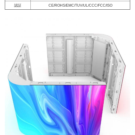
認証
CE/ROHS/EMC/TUV/UL/CCC/FCC/ISO