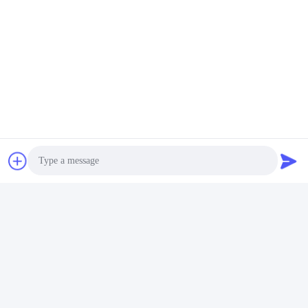
Photo
Video Call
Audio Call