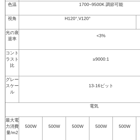
色温
1700~9500K 調節可能
視角
H120°,V120°
光の衰
<3%
退率
コント
ラスト
≥9000:1
比
グレー
スケー
13-16ビット
ル
電気
最大電
力消費
500W
500W
500W
500W
500W
量/m2