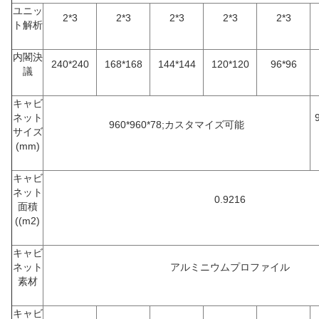
ユニッ
2*3
2*3
2*3
2*3
2*3
ト解析
内閣決
240*240
168*168
144*144
120*120
96*96
議
キャビ
ネット
960*960*78;カスタマイズ可能
サイズ
(mm)
キャビ
ネット
0.9216
面積
((m2)
キャビ
ネット
アルミニウムプロファイル
素材
キャビ