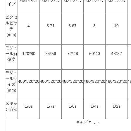
SMD1921
SMD2727
SMD2727
SMD2727
SMD2727
イプ
ピクセ
ルピッ
4
5.71
6.67
8
10
チ
(mm)
モジュ
ール解
120*80
84*56
72*48
60*40
48*32
像度
モジュ
ールサ
480*320*20
480*320*20
480*320*20
480*320*20
480*320*20
4
イズ
(mm)
スキャ
1/8s
1/7s
1/6s
1/4s
1/2s
ン方法
キャビネット