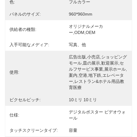
色:
フルカラー
パネルのサイズ:
960*960mm
オリジナルメーカ
供給者の種類:
ー,ODM,OEM
入手可能なメディア:
写真、他
広告出版,小売店,ショッピング
モール,皿の展示,歓迎展示,セ
ルフサービス事業,展示ホール,
使用:
案内,空港,地下鉄,エレベータ
ー,レストラン&ホテル用品教
育医療
ピクセルピッチ:
10ミリ 10ミリ
デジタルポスター ビデオウォ
仕様:
ール
タッチスクリーンタイプ:
容量