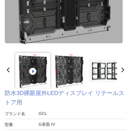
防水3D裸眼屋外LEDディスプレイ リテールス
トア用
GCL
ブランド名:
G表面 IV
型番: