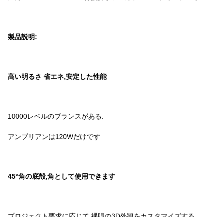
製品説明:
高い明るさ 省エネ,安定した性能
10000レベルのブランスがある.
アンプリアンは120Wだけです
45°角の底殻,角として使用できます
プロジェクト要求に応じて,裸眼の3D外観をカスタマイズする