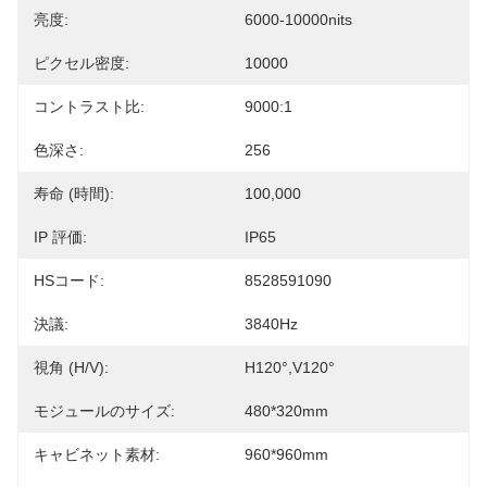
亮度:
6000-10000nits
ピクセル密度:
10000
コントラスト比:
9000:1
色深さ:
256
寿命 (時間):
100,000
IP 評価:
IP65
HSコード:
8528591090
決議:
3840Hz
視角 (H/V):
H120°,V120°
モジュールのサイズ:
480*320mm
キャビネット素材:
960*960mm