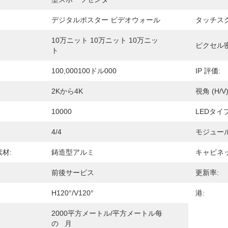
デジタルポスター ビデオウォール
タッチス
10万ニット 10万ニット 10万ニッ
ピクセル密
ト
100,000100ドル000
IP 評価:
2Kから4K
視角 (H/V)
10000
LEDタイプ
4/4
モジュー
材:
鋳造型アルミ
キャビネ
前後サービス
更新率:
H120°/V120°
港:
2000平方メートル/平方メートル每
の   月