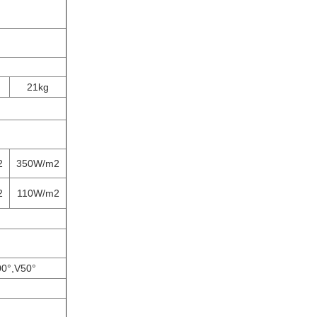
21kg
2
350W/m2
2
110W/m2
0°,V50°