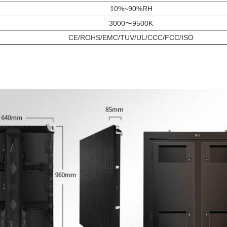
10%~90%RH
3000〜9500K
CE/ROHS/EMC/TUV/UL/CCC/FCC/ISO