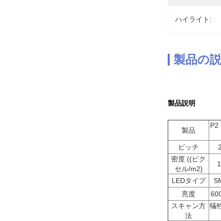
ハイライト:
製品の
製品説明
P2
製品
ピッチ
密度 ((ピク
1
セル/m2)
LEDタイプ
S
亮度
6
スキャン方
犠牲
法