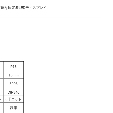
可能な固定型LEDディスプレイ
, 
P16
16mm
3906
DIP346
ト
8千ニット
静态