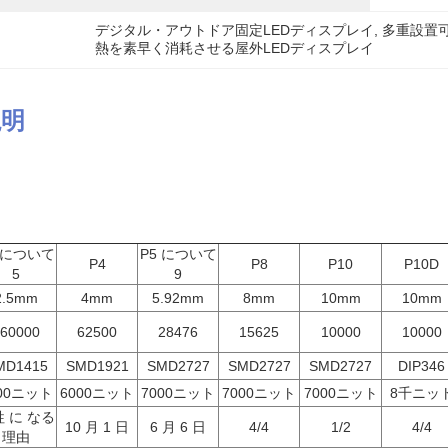
デジタル・アウトドア固定LEDディスプレイ
, 
多重設置
熱を素早く消耗させる屋外LEDディスプレイ
説明
 について
P5 について
P4
P8
P10
P10D
5
9
2.5mm
4mm
5.92mm
8mm
10mm
10mm
60000
62500
28476
15625
10000
10000
MD1415
SMD1921
SMD2727
SMD2727
SMD2727
DIP346
000ニット
6000ニット
7000ニット
7000ニット
7000ニット
8千ニッ
 に なる
10 月 1 日
6 月 6 日
4/4
1/2
4/4
理由