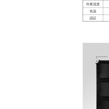
作業湿度
色温
認証