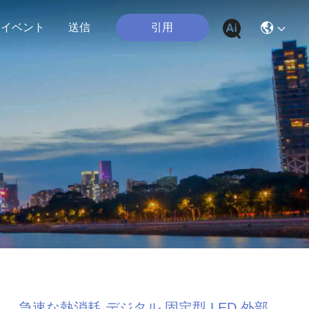
引用
イベント
送信
急速な熱消耗 デジタル 固定型 LED 外部