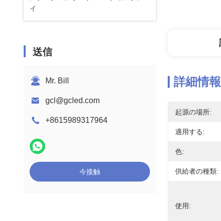
イ
送信
詳細情報
Mr. Bill
gcl@gcled.com
起源の場所:
+8615989317964
適用する:
色:
供給者の種類:
今接触
使用: