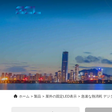
ホーム
>
製品
>
屋外の固定LED表示
>
急速な熱消耗 デジタ