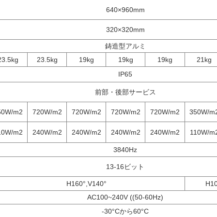
640×960mm
320×320mm
鋳造型アルミ
23.5kg
23.5kg
19kg
19kg
19kg
21kg
IP65
前部・後部サービス
50W/m2
720W/m2
720W/m2
720W/m2
720W/m2
350W/m
10W/m2
240W/m2
240W/m2
240W/m2
240W/m2
110W/m
3840Hz
13-16ビット
H160°,V140°
H10
AC100~240V ((50-60Hz)
-30°Cから60°C