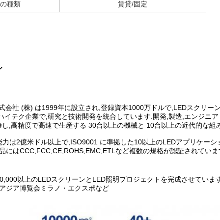
の種類
賃貸/固定
ル
株式会社 (株) は1999年に設立され,登録資本1000万ドルで,LED
はハイテク企業で,研究と技術開発を統合しています.開発,製造,エンジニア
し,高精度で高速で生産する 30台以上の機械と 10台以上の近代的な
力は2億米ドル以上で,ISO9001 に準拠した10以上のLEDアプリケー
製品にはCCC,FCC,CE,ROHS,EMC,ETLなど複数の規格が認証されてい
0,000以上のLEDスクリーンとLED照明プロジェクトを完成させています
国・アジア博覧会ミラノ・エクスポなど