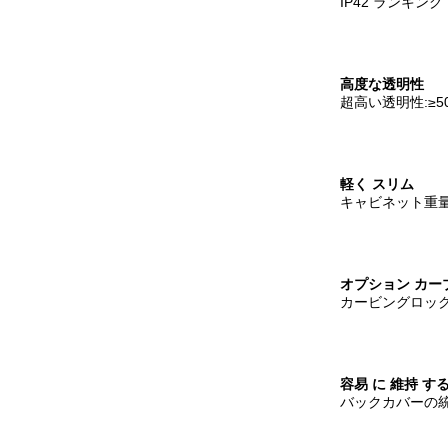
IP42 ランキン
高度な透明性
超高い透明性:≥5
軽く スリム
キャビネット重量4.
オプション カー
カービングロックの
容易 に 維持 す
バックカバーの