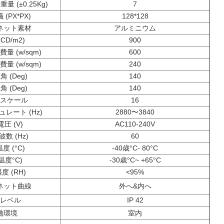
 (±0.25Kg)
7
(PX*PX)
128*128
ネット素材
アルミニウム
CD/m2)
900
量 (w/sqm)
600
量 (w/sqm)
240
 (Deg)
140
 (Deg)
140
スケール
16
レート (Hz)
2880〜3840
圧 (V)
AC110-240V
数 (Hz)
60
度 (
°C
)
-40歳
°C
- 80
°C
温度
°C
)
-30歳
°C
~ +65
°C
度 (RH)
<95%
ネット曲線
外へ&内へ
レベル
IP 42
働環境
室内