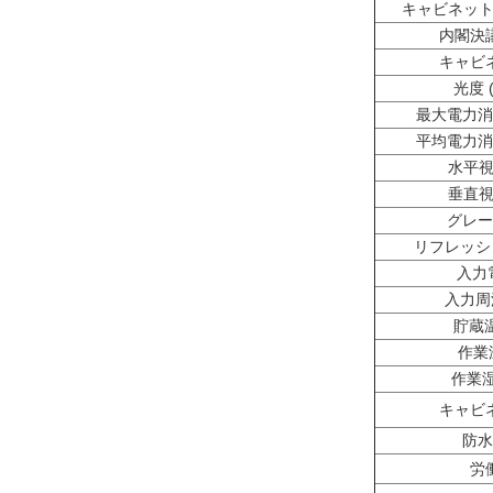
キャビネット重量
内閣決議 
キャビ
光度 (
最大電力消費
平均電力消費
水平視角
垂直視角
グレー
リフレッシュ
入力電
入力周波
貯蔵温
作業
作業湿
キャビ
防水
労