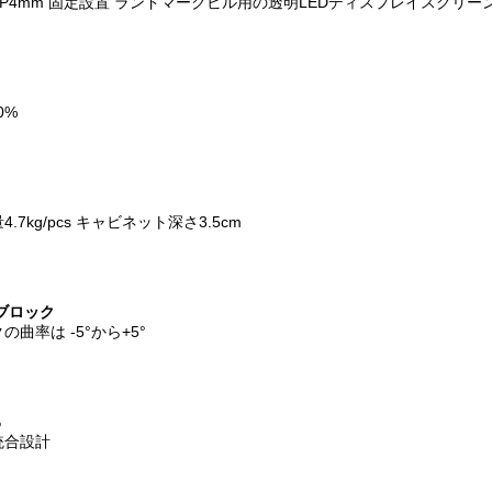
グ P4mm 固定設置 ランドマークビル用の透明LEDディスプレイスクリー
0%
7kg/pcs キャビネット深さ3.5cm
ブロック
曲率は -5°から+5°
る
統合設計