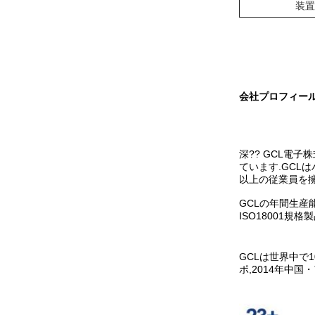
装置
会社プロフィー
深?? GCL電子
ています.GCL
以上の従業員を擁
GCLの年間生産能
ISO18001規格
GCLは世界中で1
ポ,2014年中