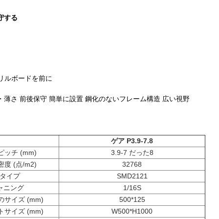
守する
クリルボードを前に
・薄さ 前後保守 簡単に設置 鋼化のないフレーム構造 広い視野
ゲア P3.9-7.8
ッチ (mm)
3.9-7 だった8
度 (点/m2)
32768
Dタイプ
SMD2121
ャニング
1/16S
サイズ (mm)
500*125
サイズ (mm)
W500*H1000