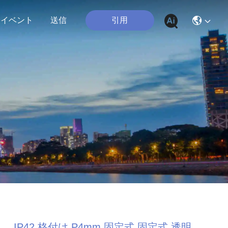
引用
イベント
送信
IP42 格付け P4mm 固定式 固定式 透明