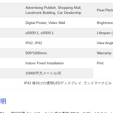
Advertising Publish, Shopping Mall, 
Pixel Pitch
Landmark Building, Car Dealership
Digital Poster, Video Wall
Brightnes
:
≥5000:1, ≥5000:1
Lifespan 
IP42, IP42
View Ang
500*1000mm
Warranty:
Indoor Fixed Installation
Port:
10000平方メートル/月
IP42 格付けの透明LEDディスプレイ
, 
ランドマークビル 
説明