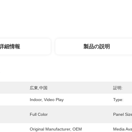
詳細情報
製品の説明
広東,中国
証明:
Indoor, Video Play
Type:
Full Color
Panel Siz
Original Manufacturer, OEM
Media Ava