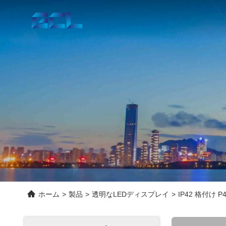
ホーム
>
製品
>
透明なLEDディスプレイ
>
IP42 格付け