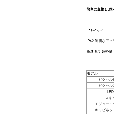
簡単に交換し,保
IP レベル:
IP42 透明なア
高透明度 超軽量
モデル
ピクセルピ
ピクセル密
LE
スキ
モジュールの
キャビネット