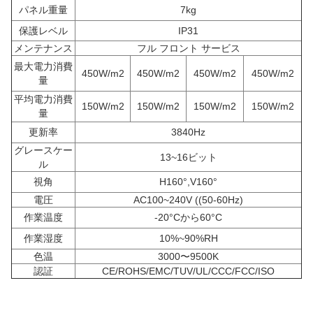
パネル重量
7kg
保護レベル
IP31
メンテナンス
フル フロント サービス
最大電力消費
450W/m2
450W/m2
450W/m2
450W/m2
量
平均電力消費
150W/m2
150W/m2
150W/m2
150W/m2
量
更新率
3840Hz
グレースケー
13~16ビット
ル
視角
H160°,V160°
電圧
AC100~240V ((50-60Hz)
作業温度
-20°Cから60°C
作業湿度
10%~90%RH
色温
3000〜9500K
認証
CE/ROHS/EMC/TUV/UL/CCC/FCC/ISO