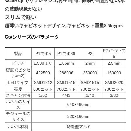
3840Hzまでリフレッシュ,再生画面に振動や幽霊がない,水
の波動現象がない
スリムで軽い
超薄いキャビネットデザイン,キャビネット重量8.5kg/pcs
Gtvシリーズのパラメータ
P2 について
製品
P1です5
P1です86
P2
5
ピッチ
1.538ミリ
1.86mm
2mm
2.5mm
密度 ((ピクセ
422500
288906
250000
160000
ル/m2)
LEDタイプ
SMD1212
SMD1515
SMD1515
SMD2020
亮度
600ニット
700ニット
700ニット
700ニット
スキャン方法
1/52
4/43
1/40
3/32
パネルのサイ
640×480mm
ズ
モジュールの
320×160mm
サイズ
パネル材料
鋳造型アルミ