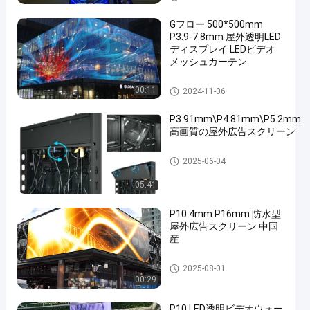
Gフロー 500*500mm
P3.9-7.8mm 屋外透明LED
ディスプレイ LEDビデオ
メッシュカーテン
透明なLEDディスプレイ
00:11
2024-11-06
P3.91mm\P4.81mm\P5.2mm
高画質の屋外広告スクリーン
屋外の固定LED表示
2025-06-04
05:41
P10.4mm P16mm 防水型
屋外広告スクリーン 中国
産
屋外広告の導かれた表示
2025-08-01
00:29
P10 LED透明ビデオウォー