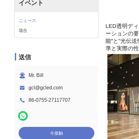
イベント
ニュース
LED透明デ
場合
ーションの要
能"と"光伝
準と実際の性
送信
Mr. Bill
gcl@gcled.com
86-0755-27117707
今接触