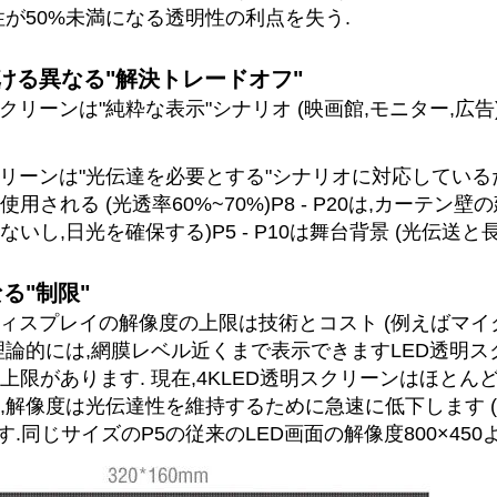
性が50%未満になる透明性の利点を失う.
おける異なる"解決トレードオフ"
スクリーンは"純粋な表示"シナリオ (映画館,モニター,広
クリーンは"光伝達を必要とする"シナリオに対応しているため
用される (光透率60%~70%)P8 - P20は,カーテン壁
いし,日光を確保する)P5 - P10は舞台背景 (光伝送
る"制限"
ディスプレイの解像度の上限は技術とコスト (例えばマイ
理論的には,網膜レベル近くまで表示できますLED透明ス
上限があります. 現在,4KLED透明スクリーンはほとん
解像度は光伝達性を維持するために急速に低下します (例えば,
25 です.同じサイズのP5の従来のLED画面の解像度800×45