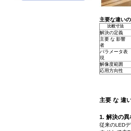
主要な違いの
比較寸法
解決の定義
主要 な 影響
者
パラメータ表
現
解像度範囲
応用方向性
主要 な 違い
1. 解決の
従来のLED