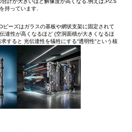
の合計が大きいほど解像度が高くなる.例えば,P2.5
像度を持っています.
LEDビーズはガラスの基板や網状支架に固定されて
光伝達性が高くなるほど (空洞面積が大きくなるほ
追求すると 光伝達性を犠牲にする"透明性"という核