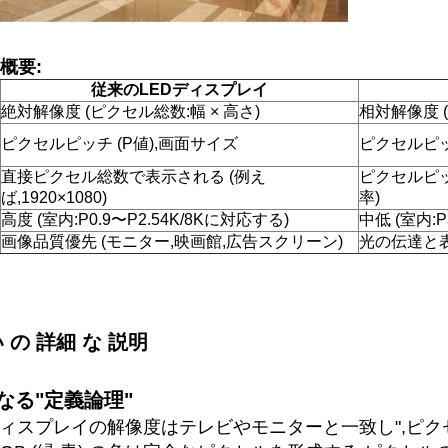
概要:
従来のLEDディスプレイ
絶対解像度 (ピクセル総数:幅 × 高さ)
相対解像度 
ピクセルピッチ (P値),画面サイズ
ピクセルピッ
直接ピクセル総数で表示される (例え
ピクセルピッチ
ば,1920×1080)
率)
高度 (室内:P0.9〜P2.54K/8Kに対応する)
中低 (室内:P3
画像品質優先 (モニター,映画館,広告スクリーン)
光の伝達と表
 の 詳細 な 説明
異なる"定義論理"
ディスプレイの解像度はテレビやモニターと一致し",ピ