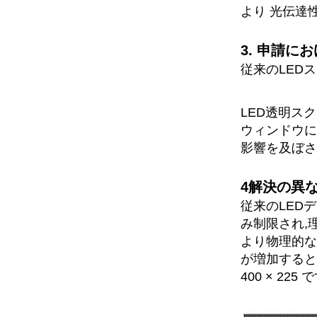
より 光伝達
3. 申請に
従来のLED
LED透明ス
ウィンドウに使
影響を及ぼさな
4解決の異な
従来のLED
み制限され,
より物理的な
が増加すると,
400 × 2