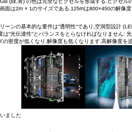
GB (緑,青) の色は完全なピクセルを形成する.ピクセル
画面は2m × 1のサイズである.125mは800×450の解
クリーンの基本的な要件は"透明性"であり,空洞型設計 (
像度は"光伝達性"とバランスをとらなければなりません: 
ビーズの密度が低くなり,解像度も低くなります.高解像度を
いました