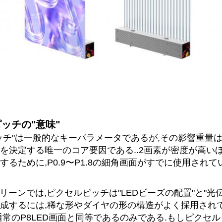
ッチの"意味"
ッチ"は一般的なキーパラメータであるが,その影響重量は
を決定する唯一のコア要因である..2画素が密度が高いほ
するために,P0.9〜P1.8の細角画面がすでに使用されて
クリーンでは,ピクセルピッチは"LEDビーズの配置"と"
達成するには,稀な形やダイヤの形の構造がよく採用されて
通常のP8LED画面と同等であるのみである.もしピクセル