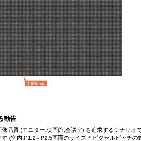
る勧告
像品質 (モニター,映画館,会議室) を追求するシナリオ
す (室内:P1.2 - P2.5画面のサイズ ÷ ピクセルピッ