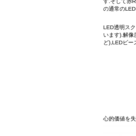
す.そして赤R
の通常のLED
LED透明ス
います).解
ど),LED
心的価値を失