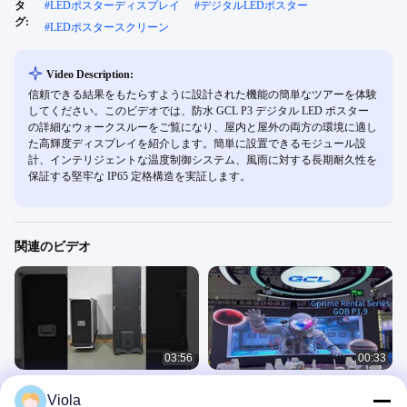
タ
#
LEDポスターディスプレイ
#
デジタルLEDポスター
グ:
#
LEDポスタースクリーン
Video Description:
信頼できる結果をもたらすように設計された機能の簡単なツアーを体験
してください。このビデオでは、防水 GCL P3 デジタル LED ポスター
の詳細なウォークスルーをご覧になり、屋内と屋外の両方の環境に適し
た高輝度ディスプレイを紹介します。簡単に設置できるモジュール設
計、インテリジェントな温度制御システム、風雨に対する長期耐久性を
保証する堅牢な IP65 定格構造を実証します。
関連のビデオ
03:56
00:33
Gposter-A 導入
Gprimeシリーズ 屋内レンタルLEDス
Viola
クリーン GOB P1.9 ウェディングス
製品紹介