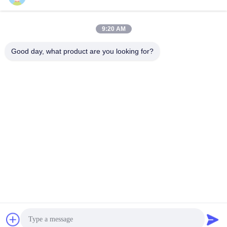
テージ装飾用
製品紹介
September 27, 2025
September 08, 2025
9:20 AM
Good day, what product are you looking for?
00:27
00:15
P1.953mm 舞台背景ディスプレイと
屋内固定導かれた表示
床ディスプレイ
事件のビデオ
製品紹介
August 14, 2024
August 06, 2025
00:21
05:41
GCL GTV HD 室内 狭いピクセルピッ
GCL社のプロモーションビデオ
チ LEDディスプレイ 学校教室用 P0.9
会社の紹介
P1.25 P1.875
事件のビデオ
June 18, 2024
June 20, 2024